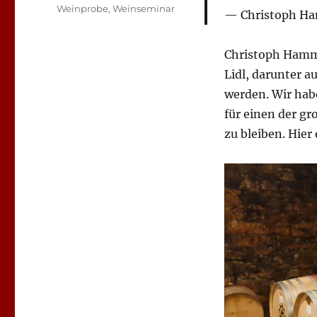
Schlagwörter
Weinprobe
,
Weinseminar
Christoph H
Christoph Hamme
Lidl, darunter a
werden. Wir habe
für einen der gr
zu bleiben. Hie