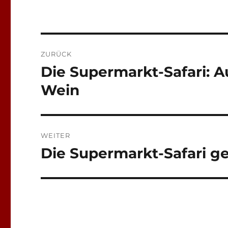
Beitragsnavigation
ZURÜCK
Die Supermarkt-Safari: 
Vorheriger
Beitrag:
Wein
WEITER
Die Supermarkt-Safari ge
Nächster
Beitrag: