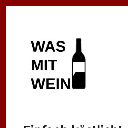
Wein erleben / genießen / verstehen
Wasmitwein.de