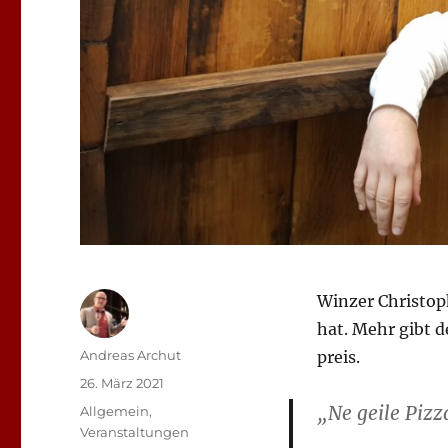
Winzer Christop
hat. Mehr gibt d
Autor
Andreas Archut
preis.
Veröffentlicht
26. März 2021
am
„Ne geile Pizza
Kategorien
Allgemein
,
Veranstaltungen