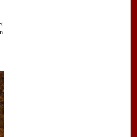
er
en
,