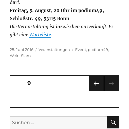
darf.
Freitag, 5. August, 20 Uhr im podium49,
Schloßstr. 49, 53115 Bonn
Die Veranstaltung ist inzwischen ausverkauft. Es
gibt eine
Warteliste
.
Veröffentlicht
Kategorien
Schlagwörter
28. Juni 2016
Veranstaltungen
Event
,
podium49
,
am
Wein-Slam
Seitennummerierung
SEITE
9
VOR
der
HERI
GE
Beiträge
SEIT
E
SU
Suchen
nach: