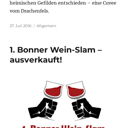
heimischen Gefilden entschieden – eine Cuvee
vom Drachenfels.
Veröffentlicht
Kategorien
27. Juli 2016
Allgemein
am
1. Bonner Wein-Slam –
ausverkauft!