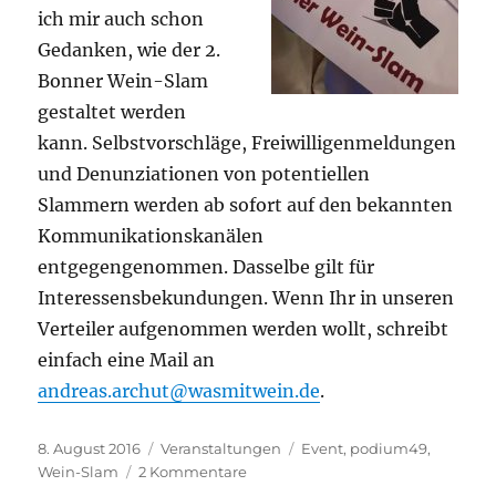
ich mir auch schon
Gedanken, wie der 2.
Bonner Wein-Slam
gestaltet werden
kann. Selbstvorschläge, Freiwilligenmeldungen
und Denunziationen von potentiellen
Slammern werden ab sofort auf den bekannten
Kommunikationskanälen
entgegengenommen. Dasselbe gilt für
Interessensbekundungen. Wenn Ihr in unseren
Verteiler aufgenommen werden wollt, schreibt
einfach eine Mail an
andreas.archut@wasmitwein.de
.
Veröffentlicht
Kategorien
Schlagwörter
8. August 2016
Veranstaltungen
Event
,
podium49
,
am
zu
Wein-Slam
2 Kommentare
1.