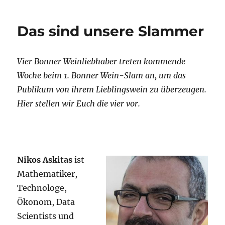
Bonner
Wein-
Das sind unsere Slammer
Slam
–
die
Vier Bonner Weinliebhaber treten kommende
Premiere
war
Woche beim 1. Bonner Wein-Slam an, um das
ein
Publikum von ihrem Lieblingswein zu überzeugen.
voller
Hier stellen wir Euch die vier vor.
Erfolg
Nikos Askitas
ist
Mathematiker,
Technologe,
Ökonom, Data
Scientists und