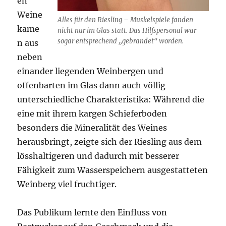
en
Weine
Alles für den Riesling – Muskelspiele fanden
kame
nicht nur im Glas statt. Das Hilfspersonal war
sogar entsprechend „gebrandet“ worden.
n aus
neben
einander liegenden Weinbergen und
offenbarten im Glas dann auch völlig
unterschiedliche Charakteristika: Während die
eine mit ihrem kargen Schieferboden
besonders die Mineralität des Weines
herausbringt, zeigte sich der Riesling aus dem
lösshaltigeren und dadurch mit besserer
Fähigkeit zum Wasserspeichern ausgestatteten
Weinberg viel fruchtiger.
Das Publikum lernte den Einfluss von