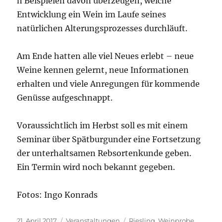
n Beispielen davon überzeugen, welche
Entwicklung ein Wein im Laufe seines
natürlichen Alterungsprozesses durchläuft.
Am Ende hatten alle viel Neues erlebt – neue
Weine kennen gelernt, neue Informationen
erhalten und viele Anregungen für kommende
Genüsse aufgeschnappt.
Voraussichtlich im Herbst soll es mit einem
Seminar über Spätburgunder eine Fortsetzung
der unterhaltsamen Rebsortenkunde geben.
Ein Termin wird noch bekannt gegeben.
Fotos: Ingo Konrads
Veröffentlicht
Kategorien
Schlagwörter
21. April 2017
Veranstaltungen
Riesling
,
Weinprobe
,