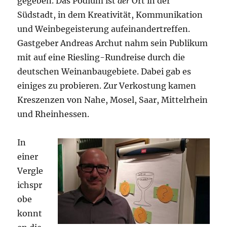
gegeben. Das Podium ist
der
Ort in der
Südstadt, in dem Kreativität, Kommunikation
und Weinbegeisterung aufeinandertreffen.
Gastgeber Andreas Archut nahm sein Publikum
mit auf eine Riesling-Rundreise durch die
deutschen Weinanbaugebiete. Dabei gab es
einiges zu probieren. Zur Verkostung kamen
Kreszenzen von Nahe, Mosel, Saar, Mittelrhein
und Rheinhessen.
In
einer
Vergle
ichspr
obe
konnt