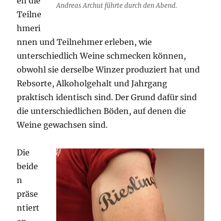
en die
Andreas Archut führte durch den Abend.
Teilne
hmeri
nnen und Teilnehmer erleben, wie
unterschiedlich Weine schmecken können,
obwohl sie derselbe Winzer produziert hat und
Rebsorte, Alkoholgehalt und Jahrgang
praktisch identisch sind. Der Grund dafür sind
die unterschiedlichen Böden, auf denen die
Weine gewachsen sind.
Die
beide
n
präse
ntiert