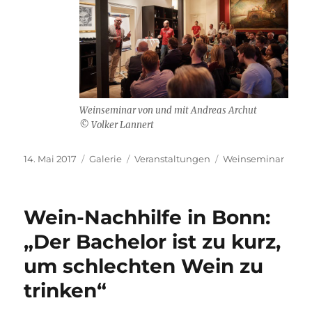
Weinseminar von und mit Andreas Archut
© Volker Lannert
Veröffentlicht
Format
Kategorien
Schlagwörter
14. Mai 2017
Galerie
Veranstaltungen
Weinseminar
am
Wein-Nachhilfe in Bonn:
„Der Bachelor ist zu kurz,
um schlechten Wein zu
trinken“