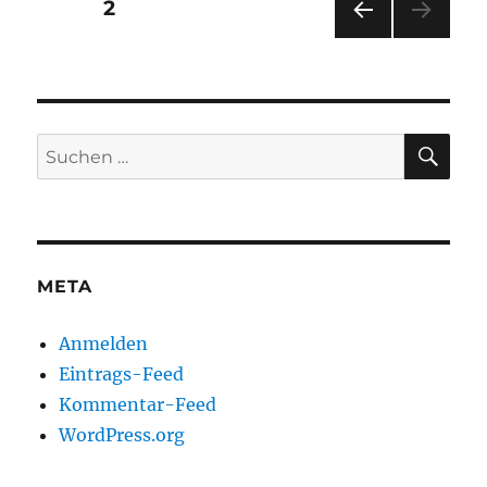
Seitennummerierung
SEITE
2
VOR
der
HERI
GE
Beiträge
SEIT
E
SU
Suchen
nach:
META
Anmelden
Eintrags-Feed
Kommentar-Feed
WordPress.org