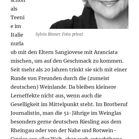
als
Teeni
e im
Italie
Sylvia Binner. Foto: privat
nurla
ub mit den Eltern Sangiovese mit Aranciata
mischen, um auf den Geschmack zu kommen.
Seit mehr als 20 Jahren trinkt sie sich mit einer
Runde von Freunden durch die (zumeist
deutschen) Weinlande. Da bleiben kleinere
Lerneffekte nicht aus, wenn auch die
Geselligkeit im Mittelpunkt steht. Im Brotberuf
Journalistin, man die 51-Jährige im Weinglas
besonders gerne deutschen Riesling aus dem
Rheingau oder von der Nahe und Rotwein-
Cuvées aus aller Welt, aber auch autochthone