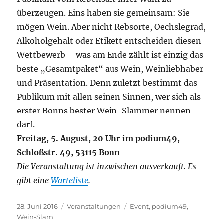
überzeugen. Eins haben sie gemeinsam: Sie
mögen Wein. Aber nicht Rebsorte, Oechslegrad,
Alkoholgehalt oder Etikett entscheiden diesen
Wettbewerb – was am Ende zählt ist einzig das
beste „Gesamtpaket“ aus Wein, Weinliebhaber
und Präsentation. Denn zuletzt bestimmt das
Publikum mit allen seinen Sinnen, wer sich als
erster Bonns bester Wein-Slammer nennen
darf.
Freitag, 5. August, 20 Uhr im podium49,
Schloßstr. 49, 53115 Bonn
Die Veranstaltung ist inzwischen ausverkauft. Es
gibt eine
Warteliste
.
Veröffentlicht
Kategorien
Schlagwörter
28. Juni 2016
Veranstaltungen
Event
,
podium49
,
am
Wein-Slam