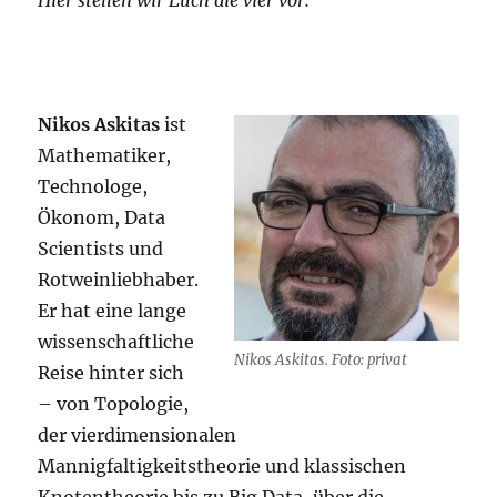
Erfolg
Nikos Askitas
ist
Mathematiker,
Technologe,
Ökonom, Data
Scientists und
Rotweinliebhaber.
Er hat eine lange
wissenschaftliche
Nikos Askitas. Foto: privat
Reise hinter sich
– von Topologie,
der vierdimensionalen
Mannigfaltigkeitstheorie und klassischen
Knotentheorie bis zu Big Data, über die