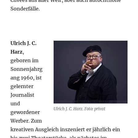
Sonderfälle.
Ulrich J. C.
Harz
,
geboren im
Sonnenjahrg
ang 1960, ist
gelernter
Journalist
und
Ulrich J. C. Harz. Foto: privat
gewordener
Werber. Zum
kreativen Ausgleich inszeniert er jährlich ein
bis zwei Theaterstücke, als nächstes im