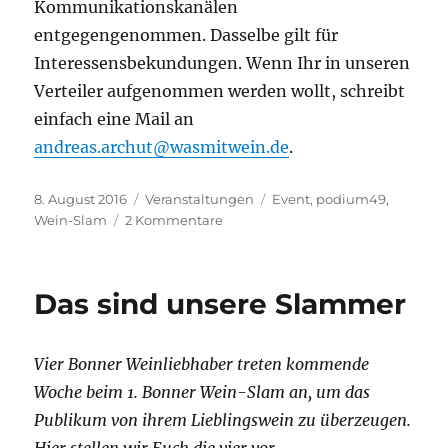
Kommunikationskanälen
entgegengenommen. Dasselbe gilt für
Interessensbekundungen. Wenn Ihr in unseren
Verteiler aufgenommen werden wollt, schreibt
einfach eine Mail an
andreas.archut@wasmitwein.de
.
Veröffentlicht
Kategorien
Schlagwörter
8. August 2016
Veranstaltungen
Event
,
podium49
,
am
zu
Wein-Slam
2 Kommentare
1.
Bonner
Wein-
Das sind unsere Slammer
Slam
–
die
Vier Bonner Weinliebhaber treten kommende
Premiere
war
Woche beim 1. Bonner Wein-Slam an, um das
ein
Publikum von ihrem Lieblingswein zu überzeugen.
voller
Hier stellen wir Euch die vier vor.