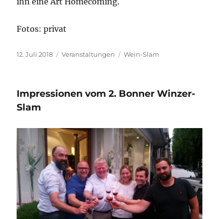
ihn eine Art Homecoming.
Fotos: privat
Veröffentlicht
Kategorien
Schlagwörter
12. Juli 2018
Veranstaltungen
Wein-Slam
am
Impressionen vom 2. Bonner Winzer-
Slam