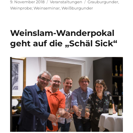
Veröffentlicht
Kategorien
Schlagwörter
9. November 2018
Veranstaltungen
Grauburgunder
,
am
Weinprobe; Weinseminar
,
Weißburgunder
Weinslam-Wanderpokal
geht auf die „Schäl Sick“