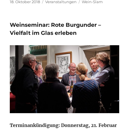
Veröffentlicht
Kategorien
Schlagwörter
18. Oktober 2018
Veranstaltungen
Wein-Slam
am
Weinseminar: Rote Burgunder –
Vielfalt im Glas erleben
Terminankündigung: Donnerstag, 21. Februar