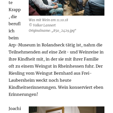
te
Krapp
, die
Was mit Wein am 11.10.18
berufl
© Volker Lannert
ich
Originalname: „850_2429.jpg“
beim
Arp-Museum in Rolandseck tätig ist, nahm die
Teilnehmenden auf eine Zeit- und Weinreise in
ihre Kindheit mit, in der sie mit ihrer Familie
oft zu einem Weingut in Rheinhessen fuhr. Der
Riesling vom Weingut Bernhard aus Frei-
Laubersheim weckt noch heute
Kindheitserinnerungen. Wein konserviert eben
Erinnerungen!
Joachi