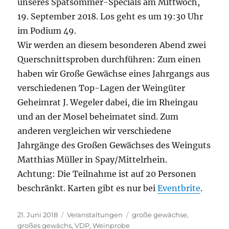
unseres Spätsommer-Specials am Mittwoch,
19. September 2018. Los geht es um 19:30 Uhr
im Podium 49.
Wir werden an diesem besonderen Abend zwei
Querschnittsproben durchführen: Zum einen
haben wir Große Gewächse eines Jahrgangs aus
verschiedenen Top-Lagen der Weingüter
Geheimrat J. Wegeler dabei, die im Rheingau
und an der Mosel beheimatet sind. Zum
anderen vergleichen wir verschiedene
Jahrgänge des Großen Gewächses des Weinguts
Matthias Müller in Spay/Mittelrhein.
Achtung: Die Teilnahme ist auf 20 Personen
beschränkt. Karten gibt es nur bei
Eventbrite
.
Veröffentlicht
Kategorien
Schlagwörter
21. Juni 2018
Veranstaltungen
große gewächse
,
am
großes gewächs
,
VDP
,
Weinprobe