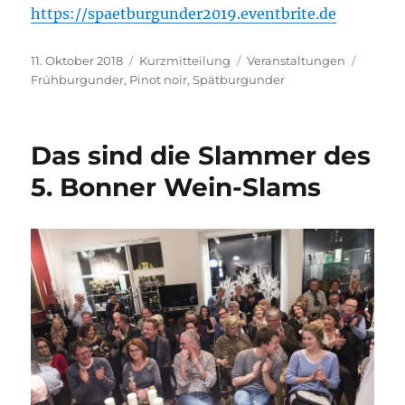
https://spaetburgunder2019.eventbrite.de
Veröffentlicht
Format
Kategorien
Schlag
11. Oktober 2018
Kurzmitteilung
Veranstaltungen
am
Frühburgunder
,
Pinot noir
,
Spätburgunder
Das sind die Slammer des
5. Bonner Wein-Slams