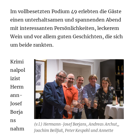
Im vollbesetzten Podium 49 erlebten die Gäste
einen unterhaltsamen und spannenden Abend
mit interessanten Persönlichkeiten, leckerem
Wein und vor allem guten Geschichten, die sich
um beide rankten.
Krimi
nalpol
izist
Herm
ann-
Josef
Borja
ns
(v.l.) Hermann-Josef Borjans, Andreas Archut,,
nahm
Joachim Beilfuß, Peter Kespohl und Annette