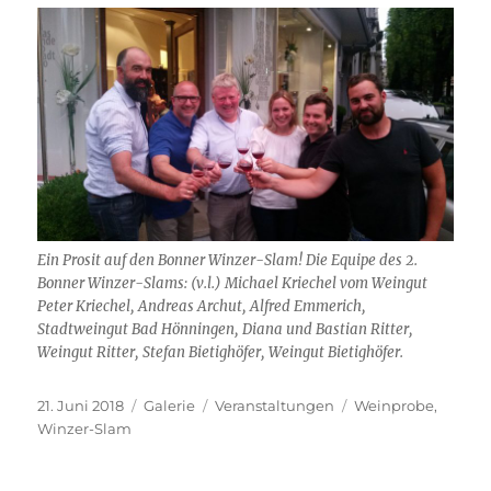
Ein Prosit auf den Bonner Winzer-Slam! Die Equipe des 2.
Bonner Winzer-Slams: (v.l.) Michael Kriechel vom Weingut
Peter Kriechel, Andreas Archut, Alfred Emmerich,
Stadtweingut Bad Hönningen, Diana und Bastian Ritter,
Weingut Ritter, Stefan Bietighöfer, Weingut Bietighöfer.
Veröffentlicht
Format
Kategorien
Schlagwörter
21. Juni 2018
Galerie
Veranstaltungen
Weinprobe
,
am
Winzer-Slam